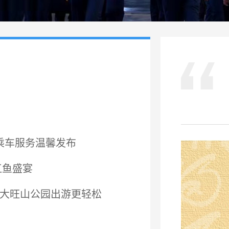
乘车服务温馨发布
江鱼盛宴
东大旺山公园出游更轻松