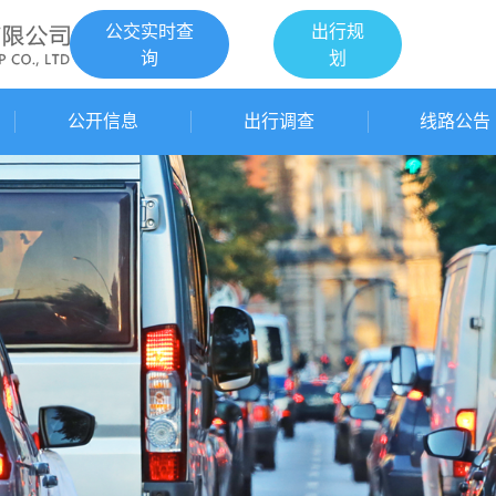
公交实时查
出行规
询
划
公开信息
出行调查
线路公告